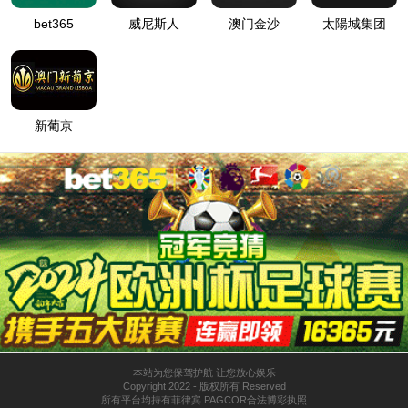
文学天地
资讯中心
集团要闻
公司要闻
企业公告
党群工作
媒体聚焦
“总口全消、小微全
综合信息
穿金甲，不破楼兰终不还
文学天地