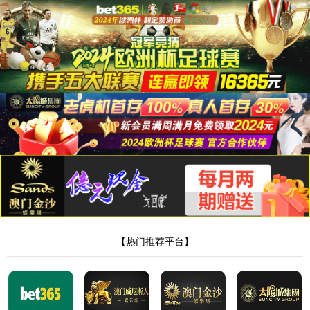
37000a威尼斯
37000a威尼斯
关于我们
党史学习教育
双引双建
喜迎二
十周年专栏
学习党二十届四中全会